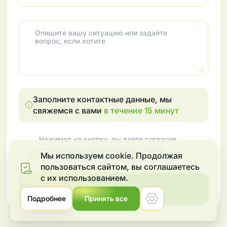
Опишите вашу ситуацию или задайте
вопрос, если хотите
Заполните контактные данные, мы
свяжемся с вами
в течение 15 минут
Нажимая на кнопку, вы даете согласие
на
обработку персональных данных
Мы используем cookie. Продолжая
в соответствии с
политикой обработки
пользоваться сайтом, вы соглашаетеcь
персональных данных
с их использованием.
Меню
Консультация
Подробнее
Принять все