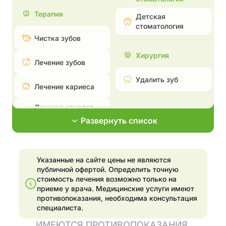
Терапия
Детская
стоматология
Чистка зубов
Хирургия
Лечение зубов
Удалить зуб
Лечение кариеса
Лечение каналов —
Эстетическая
пульпита и
стоматология
Развернуть список
периодонтита
Поставить брекеты,
Лечение
исправить прикус
пародонтита
Указанные на сайте цены не являются
Эстетические
публичной офертой. Определить точную
Эстетические
реставрации
стоимость лечения возможно только на
реставрации
приеме у врача.
Медицинские услуги имеют
Отбелить зубы
противопоказания, необходима консультация
Отбелить зубы
специалиста.
Установка
ИМЕЮТСЯ ПРОТИВОПОКАЗАНИЯ.
элайнеров