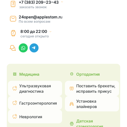
+7 (383) 209‒23‒43
2
заказать звонок
24open@applestom.ru
По всем вопросам
8:00
до
22:00
сегодня
открыто
Медицина
Ортодонтия
Ультразвуковая
Поставить брекеты,
диагностика
исправить прикус
Установка
Гастроэнтерология
элайнеров
Неврология
Детская
стоматология