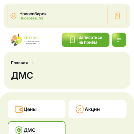
Новосибирск
2
Писарева, 53
Написать
Записаться
на приём
Обратный
звонок
Главная
ДМС
Цены
Акции
ДМС