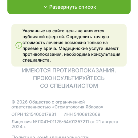
пульпита и
стоматология
Развернуть список
периодонтита
Поставить брекеты,
Лечение
исправить прикус
пародонтита
Указанные на сайте цены не являются
Эстетические
публичной офертой. Определить точную
Эстетические
реставрации
стоимость лечения возможно только на
реставрации
приеме у врача.
Медицинские услуги имеют
Отбелить зубы
противопоказания, необходима консультация
Отбелить зубы
специалиста.
Установка
ИМЕЮТСЯ ПРОТИВОПОКАЗАНИЯ.
элайнеров
Имплантация
ПРОКОНСУЛЬТИРУЙТЕСЬ
Установить виниры
СО СПЕЦИАЛИСТОМ
Поставить имплант
©
2026
Общество с ограниченной
ответственностью «Стоматология Яблоко»
Протезирование
ОГРН
1215400017931
ИНН
5406812669
Лицензия №Л041-01125-54/01357211 от 21 августа
Протезирование
2024 г.
зубов
Политика конфиденциальности