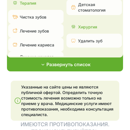
Терапия
Детская
стоматология
Чистка зубов
Хирургия
Лечение зубов
Удалить зуб
Лечение кариеса
Лечение каналов —
Эстетическая
пульпита и
стоматология
Развернуть список
периодонтита
Поставить брекеты,
Лечение
исправить прикус
пародонтита
Указанные на сайте цены не являются
Эстетические
публичной офертой. Определить точную
Эстетические
реставрации
стоимость лечения возможно только на
реставрации
приеме у врача.
Медицинские услуги имеют
Отбелить зубы
противопоказания, необходима консультация
Отбелить зубы
специалиста.
Установка
ИМЕЮТСЯ ПРОТИВОПОКАЗАНИЯ.
элайнеров
Имплантация