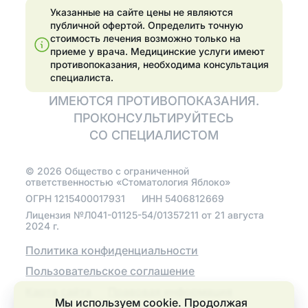
пародонтита
Указанные на сайте цены не являются
Эстетические
публичной офертой. Определить точную
Эстетические
реставрации
стоимость лечения возможно только на
реставрации
приеме у врача.
Медицинские услуги имеют
Отбелить зубы
противопоказания, необходима консультация
Отбелить зубы
специалиста.
Установка
ИМЕЮТСЯ ПРОТИВОПОКАЗАНИЯ.
элайнеров
Имплантация
ПРОКОНСУЛЬТИРУЙТЕСЬ
Установить виниры
СО СПЕЦИАЛИСТОМ
Поставить имплант
©
2026
Общество с ограниченной
ответственностью «Стоматология Яблоко»
Протезирование
ОГРН
1215400017931
ИНН
5406812669
Лицензия №Л041-01125-54/01357211 от 21 августа
Протезирование
2024 г.
зубов
Политика конфиденциальности
Протезирование
бюгельными
Пользовательское соглашение
протезами на
Карта сайта
Правовая информация
телескопических
Мы используем cookie. Продолжая