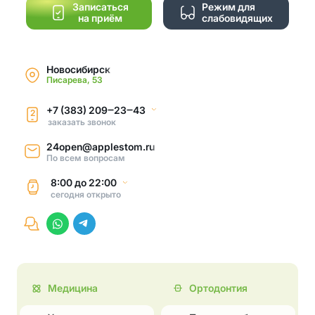
Записаться
Режим для
на приём
слабовидящих
Новосибирск
Писарева, 53
+7 (383) 209‒23‒43
2
заказать звонок
24open@applestom.ru
По всем вопросам
8:00
до
22:00
сегодня
открыто
Медицина
Ортодонтия