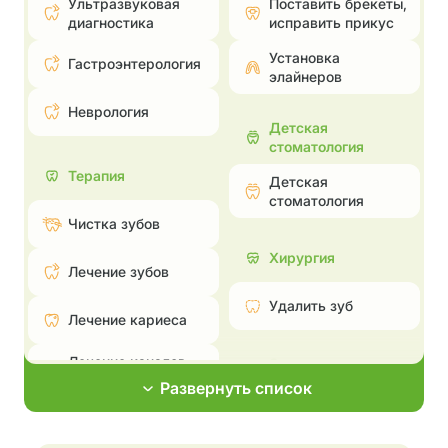
Ультразвуковая
Поставить брекеты,
диагностика
исправить прикус
Установка
Гастроэнтерология
элайнеров
Неврология
Детская
стоматология
Терапия
Детская
стоматология
Чистка зубов
Хирургия
Лечение зубов
Удалить зуб
Лечение кариеса
Лечение каналов —
Эстетическая
пульпита и
стоматология
Развернуть список
периодонтита
Поставить брекеты,
Лечение
исправить прикус