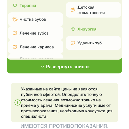
Терапия
Детская
стоматология
Чистка зубов
Хирургия
Лечение зубов
Удалить зуб
Лечение кариеса
Лечение каналов —
Эстетическая
пульпита и
стоматология
Развернуть список
периодонтита
Поставить брекеты,
Лечение
исправить прикус
пародонтита
Указанные на сайте цены не являются
Эстетические
публичной офертой. Определить точную
Эстетические
реставрации
стоимость лечения возможно только на
реставрации
приеме у врача.
Медицинские услуги имеют
Отбелить зубы
противопоказания, необходима консультация
Отбелить зубы
специалиста.
Установка
ИМЕЮТСЯ ПРОТИВОПОКАЗАНИЯ.
элайнеров