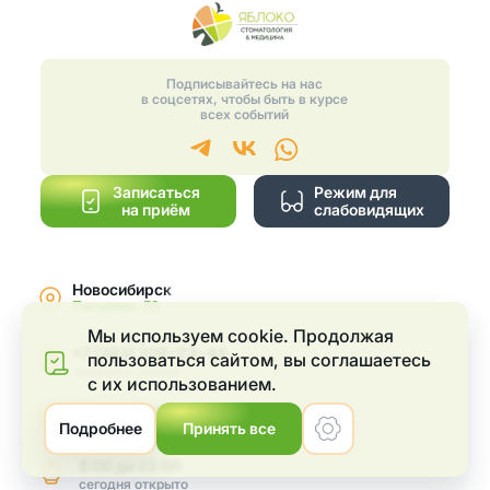
Подписывайтесь на нас
в соцсетях, чтобы быть в курсе
всех событий
Записаться
Режим для
на приём
слабовидящих
Новосибирск
Писарева, 53
Мы используем cookie. Продолжая
+7 (383) 209‒23‒43
пользоваться сайтом, вы соглашаетеcь
2
заказать звонок
с их использованием.
Меню
24open@applestom.ru
Подробнее
Принять все
По всем вопросам
8:00
до
22:00
сегодня
открыто