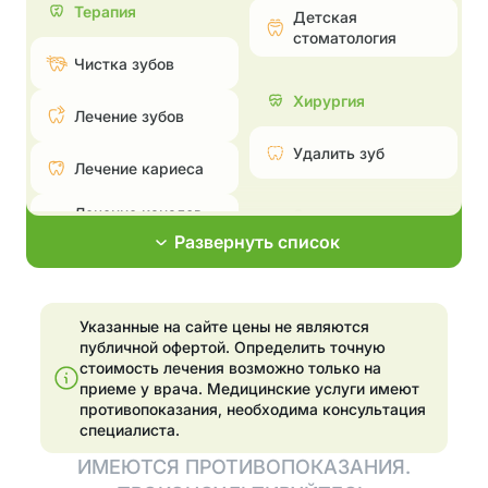
Терапия
Детская
стоматология
Чистка зубов
Хирургия
Лечение зубов
Удалить зуб
Лечение кариеса
Лечение каналов —
Эстетическая
пульпита и
стоматология
Развернуть список
периодонтита
Поставить брекеты,
Лечение
исправить прикус
пародонтита
Указанные на сайте цены не являются
Эстетические
публичной офертой. Определить точную
Эстетические
реставрации
стоимость лечения возможно только на
реставрации
приеме у врача.
Медицинские услуги имеют
Отбелить зубы
противопоказания, необходима консультация
Отбелить зубы
специалиста.
Установка
ИМЕЮТСЯ ПРОТИВОПОКАЗАНИЯ.
элайнеров
Имплантация