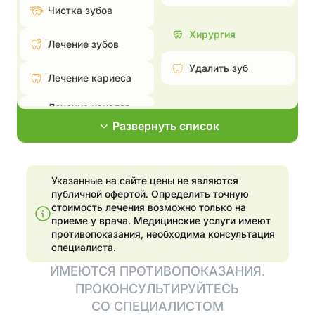
Чистка зубов
Хирургия
Лечение зубов
Удалить зуб
Лечение кариеса
Лечение каналов —
Эстетическая
пульпита и
стоматология
Развернуть список
периодонтита
Поставить брекеты,
Лечение
исправить прикус
пародонтита
Указанные на сайте цены не являются
Эстетические
публичной офертой. Определить точную
Эстетические
реставрации
стоимость лечения возможно только на
реставрации
приеме у врача.
Медицинские услуги имеют
Отбелить зубы
противопоказания, необходима консультация
Отбелить зубы
специалиста.
Установка
ИМЕЮТСЯ ПРОТИВОПОКАЗАНИЯ.
элайнеров
Имплантация
ПРОКОНСУЛЬТИРУЙТЕСЬ
Установить виниры
СО СПЕЦИАЛИСТОМ