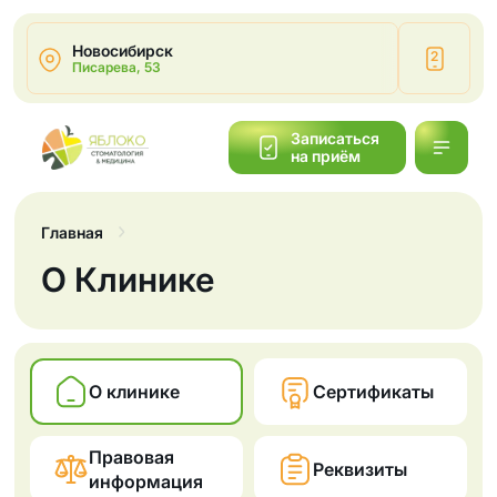
Новосибирск
2
Писарева, 53
Написать
Записаться
на приём
Обратный
звонок
Главная
О Клинике
О клинике
Сертификаты
Правовая
Реквизиты
информация