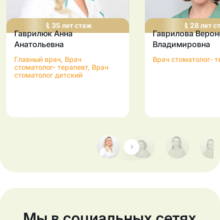
35
лет
стаж
28
лет
с
Гаврилюк Анна
Гаврилова Верон
Анатольевна
Владимировна
Главный врач, Врач
Врач стоматолог- т
стоматолог- терапевт, Врач
стоматолог детский
Мы в социальных сетях