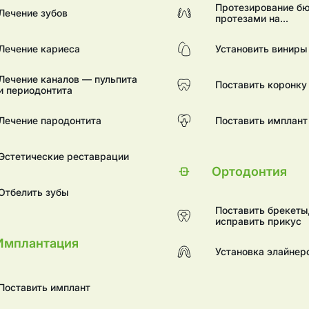
Протезирование б
Лечение зубов
протезами на
телескопических к
Лечение кариеса
Установить виниры
Лечение каналов — пульпита
Поставить коронку
и периодонтита
Лечение пародонтита
Поставить имплант
Эстетические реставрации
Ортодонтия
Отбелить зубы
Поставить брекеты
исправить прикус
Имплантация
Установка элайнер
Поставить имплант