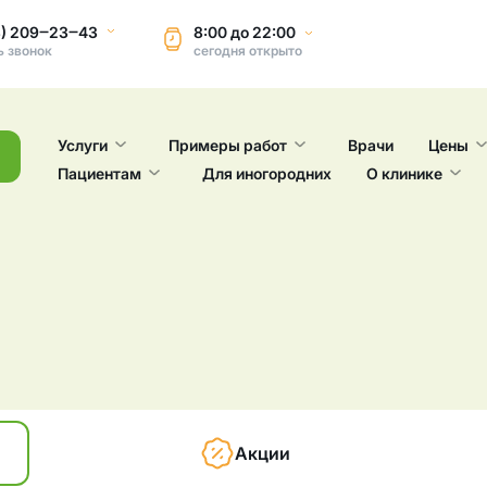
3) 209‒23‒43
8:00
до
22:00
ь звонок
сегодня
открыто
Услуги
Примеры работ
Врачи
Цены
Пациентам
Для иногородних
О клинике
Акции