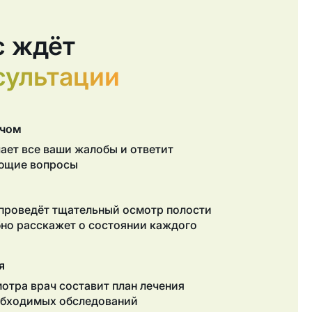
с ждёт
сультации
Написать
ачом
ает все ваши жалобы и ответит
ующие вопросы
Обратный
звонок
проведёт тщательный осмотр полости
бно расскажет о состоянии каждого
я
мотра врач составит план лечения
обходимых обследований