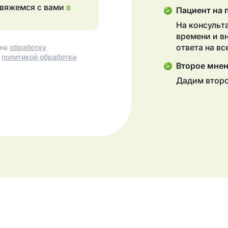
свяжемся с вами
в
Пациент на 
На консульт
времени и в
ответа на в
 на
обработку
с
политикой обработки
Второе мне
Дадим второ