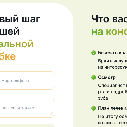
вый шаг
Что ва
ашей
на кон
альной
Беседа с вр
бке
Врач выслуш
на интерес
Осмотр
омер телефона
Специалист 
рта и подро
зуба
рос, если хотите
План лечени
По итогу ос
и список не