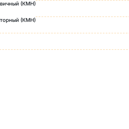
рвичный (КМН)
вторный (КМН)