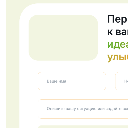
Пер
к в
иде
улы
Ваше имя
Н
Опишите вашу ситуацию или задайте воп