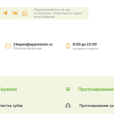
Подписывайтесь на нас
в соцсетях, чтобы быть в курсе
всех событий
24open@applestom.ru
8:00
до
22:00
По всем вопросам
сегодня
открыто
Терапия
Протезировани
Чистка зубов
Протезирование зу