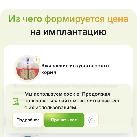
Из чего формируется цена
на имплантацию
1
Вживление искусственного
корня
В стоимость включены: подготовительные
этапы, материалы и анестетики, работа
Мы используем cookie. Продолжая
опытного хирурга (врач высшей категории).
пользоваться сайтом, вы соглашаетеcь
от 29 500
руб.
₽
с их использованием.
Меню
Подробнее
Принять все