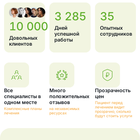
3 285
35
10 000
Дней
Опытных
успешной
сотрудников
Довольных
работы
клиентов
Все
Много
Прозрачность
специалисты в
положительных
цен
одном месте
отзывов
Пациент перед
лечением видит
Комплексные планы
на независимых
прозрачно, сколько
лечения
ресурсах
будут стоить услуги