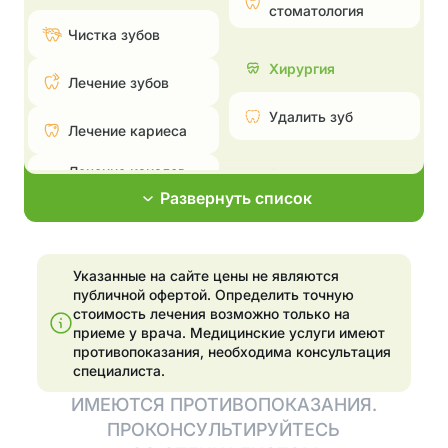
стоматология
Чистка зубов
Хирургия
Лечение зубов
Удалить зуб
Лечение кариеса
Лечение каналов —
Эстетическая
пульпита и
стоматология
Развернуть список
периодонтита
Поставить брекеты,
Лечение
исправить прикус
пародонтита
Указанные на сайте цены не являются
Эстетические
публичной офертой. Определить точную
Эстетические
реставрации
стоимость лечения возможно только на
реставрации
приеме у врача.
Медицинские услуги имеют
Отбелить зубы
противопоказания, необходима консультация
Отбелить зубы
специалиста.
Установка
ИМЕЮТСЯ ПРОТИВОПОКАЗАНИЯ.
элайнеров
Имплантация
ПРОКОНСУЛЬТИРУЙТЕСЬ
Установить виниры