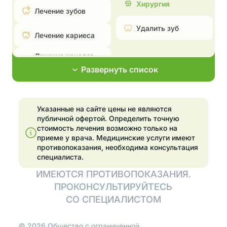
Хирургия
Лечение зубов
Удалить зуб
Лечение кариеса
Лечение каналов —
Эстетическая
пульпита и
стоматология
Развернуть список
периодонтита
Поставить брекеты,
Лечение
исправить прикус
пародонтита
Указанные на сайте цены не являются
Эстетические
публичной офертой. Определить точную
Эстетические
реставрации
стоимость лечения возможно только на
реставрации
приеме у врача.
Медицинские услуги имеют
Отбелить зубы
противопоказания, необходима консультация
Отбелить зубы
специалиста.
Установка
ИМЕЮТСЯ ПРОТИВОПОКАЗАНИЯ.
элайнеров
Имплантация
ПРОКОНСУЛЬТИРУЙТЕСЬ
Установить виниры
СО СПЕЦИАЛИСТОМ
Поставить имплант
©
2026
Общество с ограниченной